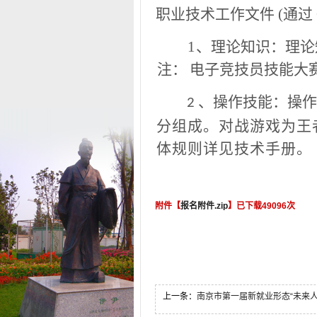
职业技术工作文件 (
通
过
1
、理论知识：理论
注：
电子竞技员技能大
、操作技能：操作
2
分组成。对战游戏为
王
体规则详见技术手册。
附件【
报名附件.zip
】已下载
49096
次
上一条：
南京市第一届新就业形态“未来人类杯”电子竞技员 (组队赛) 竞技大赛 暨第五届“