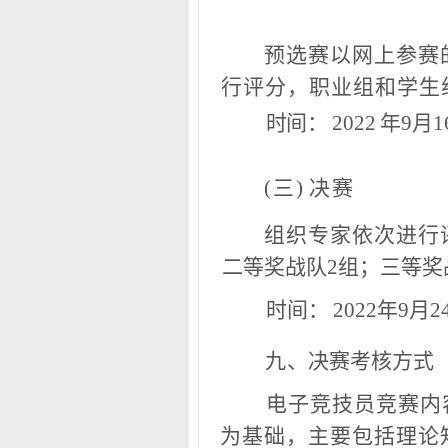
预
选
赛以网上参赛
行评分，职业组和学生
时
间：
2022
年9月1
(三)
决
赛
组
织
专家依次进行
二等奖战队2组；三等奖
时间：
20
22年9月2
九
、决赛考核方式
电
子竞技员竞赛内
为基础，主要包括理论