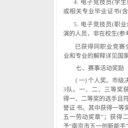
4. 电子竞技员(学
或相关专业毕业证书(
5
.
电子竞技员(职业
演的人员，非在校生(参
已
获得同职业竞赛
业和专业的解释详见国
七
、赛事活动奖励
(
一)
个人奖
。市级
3队。一、二、三等奖
得一、二等奖的选手且
誉证
书。其中获得一等
五一劳动奖章”；获得
予“南京市五一创新能手